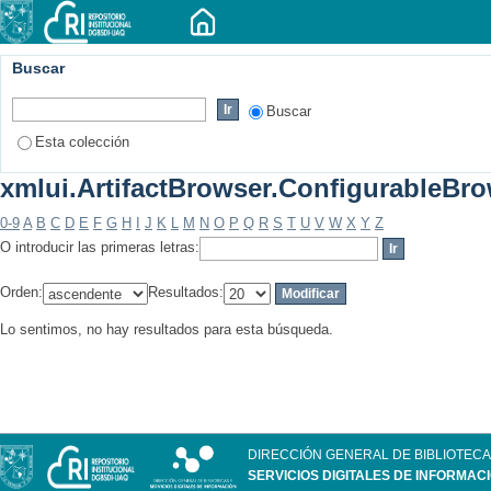
Buscar
Buscar
Esta colección
xmlui.ArtifactBrowser.ConfigurableBrow
0-9
A
B
C
D
E
F
G
H
I
J
K
L
M
N
O
P
Q
R
S
T
U
V
W
X
Y
Z
O introducir las primeras letras:
Orden:
Resultados:
Lo sentimos, no hay resultados para esta búsqueda.
DIRECCIÓN GENERAL DE BIBLIOTECA
SERVICIOS DIGITALES DE INFORMAC