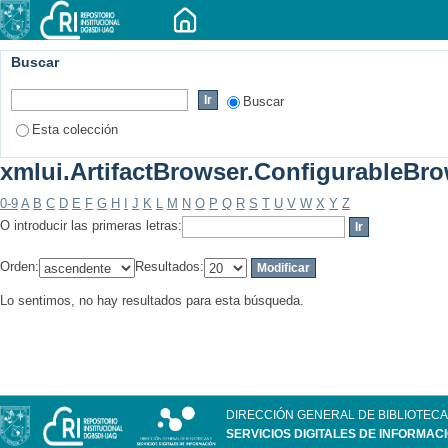
Buscar
Buscar
Esta colección
xmlui.ArtifactBrowser.ConfigurableBrow
0-9
A
B
C
D
E
F
G
H
I
J
K
L
M
N
O
P
Q
R
S
T
U
V
W
X
Y
Z
O introducir las primeras letras:
Orden:
Resultados:
Lo sentimos, no hay resultados para esta búsqueda.
DIRECCIÓN GENERAL DE BIBLIOTECA
SERVICIOS DIGITALES DE INFORMAC