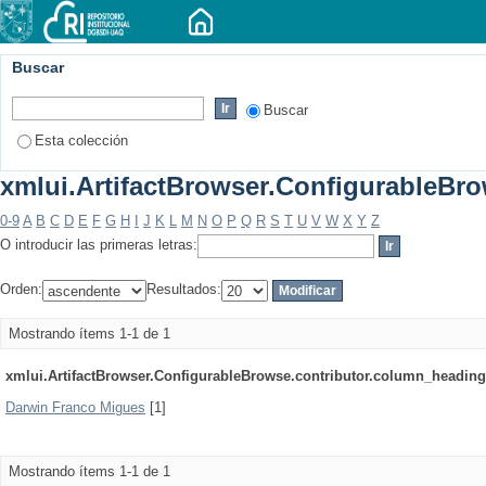
Buscar
Buscar
Esta colección
xmlui.ArtifactBrowser.ConfigurableBrow
0-9
A
B
C
D
E
F
G
H
I
J
K
L
M
N
O
P
Q
R
S
T
U
V
W
X
Y
Z
O introducir las primeras letras:
Orden:
Resultados:
Mostrando ítems 1-1 de 1
xmlui.ArtifactBrowser.ConfigurableBrowse.contributor.column_heading
Darwin Franco Migues
[1]
Mostrando ítems 1-1 de 1