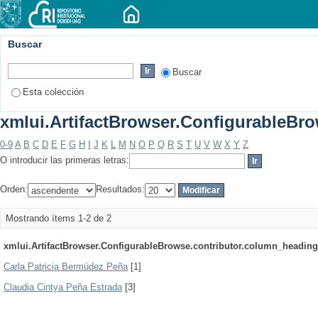
Buscar
Buscar
Esta colección
xmlui.ArtifactBrowser.ConfigurableBrow
0-9
A
B
C
D
E
F
G
H
I
J
K
L
M
N
O
P
Q
R
S
T
U
V
W
X
Y
Z
O introducir las primeras letras:
Orden:
Resultados:
Mostrando ítems 1-2 de 2
xmlui.ArtifactBrowser.ConfigurableBrowse.contributor.column_heading
Carla Patricia Bermúdez Peña
[1]
Claudia Cintya Peña Estrada
[3]