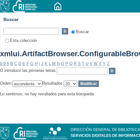
Buscar
Buscar
Esta colección
xmlui.ArtifactBrowser.ConfigurableBrow
0-9
A
B
C
D
E
F
G
H
I
J
K
L
M
N
O
P
Q
R
S
T
U
V
W
X
Y
Z
O introducir las primeras letras:
Orden:
Resultados:
Lo sentimos, no hay resultados para esta búsqueda.
DIRECCIÓN GENERAL DE BIBLIOTECA
SERVICIOS DIGITALES DE INFORMAC