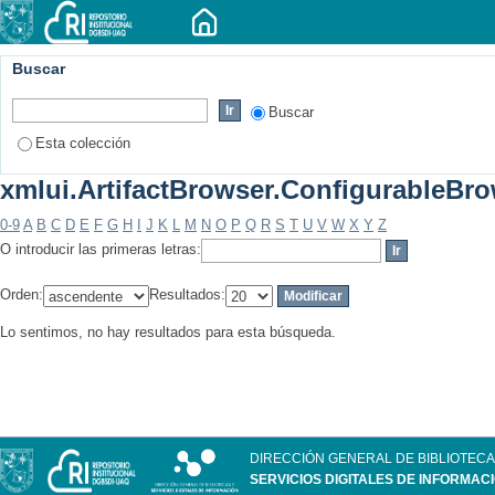
Buscar
Buscar
Esta colección
xmlui.ArtifactBrowser.ConfigurableBrow
0-9
A
B
C
D
E
F
G
H
I
J
K
L
M
N
O
P
Q
R
S
T
U
V
W
X
Y
Z
O introducir las primeras letras:
Orden:
Resultados:
Lo sentimos, no hay resultados para esta búsqueda.
DIRECCIÓN GENERAL DE BIBLIOTECA
SERVICIOS DIGITALES DE INFORMAC