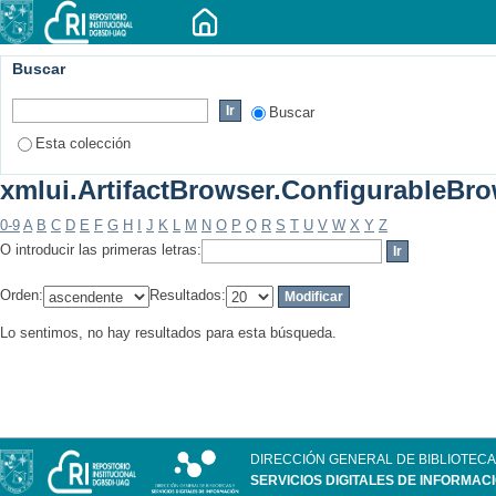
Buscar
Buscar
Esta colección
xmlui.ArtifactBrowser.ConfigurableBrow
0-9
A
B
C
D
E
F
G
H
I
J
K
L
M
N
O
P
Q
R
S
T
U
V
W
X
Y
Z
O introducir las primeras letras:
Orden:
Resultados:
Lo sentimos, no hay resultados para esta búsqueda.
DIRECCIÓN GENERAL DE BIBLIOTECA
SERVICIOS DIGITALES DE INFORMAC