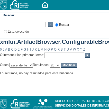
Buscar
Buscar
Esta colección
xmlui.ArtifactBrowser.ConfigurableBrow
0-9
A
B
C
D
E
F
G
H
I
J
K
L
M
N
O
P
Q
R
S
T
U
V
W
X
Y
Z
O introducir las primeras letras:
Orden:
Resultados:
Lo sentimos, no hay resultados para esta búsqueda.
DIRECCIÓN GENERAL DE BIBLIOTECA
SERVICIOS DIGITALES DE INFORMAC