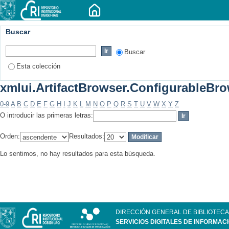
Buscar
Buscar
Esta colección
xmlui.ArtifactBrowser.ConfigurableBrow
0-9
A
B
C
D
E
F
G
H
I
J
K
L
M
N
O
P
Q
R
S
T
U
V
W
X
Y
Z
O introducir las primeras letras:
Orden:
Resultados:
Lo sentimos, no hay resultados para esta búsqueda.
DIRECCIÓN GENERAL DE BIBLIOTECA
SERVICIOS DIGITALES DE INFORMAC