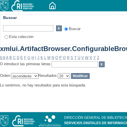
Buscar
Buscar
Esta colección
xmlui.ArtifactBrowser.ConfigurableBrow
0-9
A
B
C
D
E
F
G
H
I
J
K
L
M
N
O
P
Q
R
S
T
U
V
W
X
Y
Z
O introducir las primeras letras:
Orden:
Resultados:
Lo sentimos, no hay resultados para esta búsqueda.
DIRECCIÓN GENERAL DE BIBLIOTECA
SERVICIOS DIGITALES DE INFORMAC