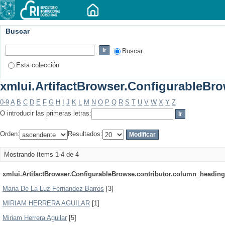
Buscar
Buscar
Esta colección
xmlui.ArtifactBrowser.ConfigurableBrow
0-9
A
B
C
D
E
F
G
H
I
J
K
L
M
N
O
P
Q
R
S
T
U
V
W
X
Y
Z
O introducir las primeras letras:
Orden:
Resultados:
Mostrando ítems 1-4 de 4
xmlui.ArtifactBrowser.ConfigurableBrowse.contributor.column_heading
Maria De La Luz Fernandez Barros
[3]
MIRIAM HERRERA AGUILAR
[1]
Miriam Herrera Aguilar
[5]