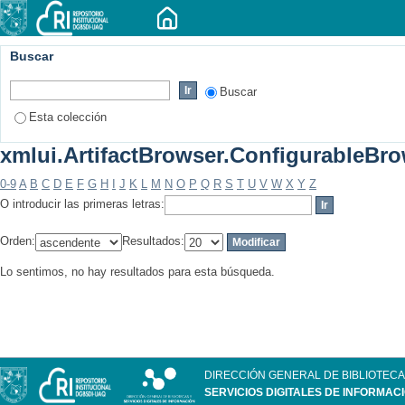
Buscar
Buscar
Esta colección
xmlui.ArtifactBrowser.ConfigurableBrow
0-9
A
B
C
D
E
F
G
H
I
J
K
L
M
N
O
P
Q
R
S
T
U
V
W
X
Y
Z
O introducir las primeras letras:
Orden:
Resultados:
Lo sentimos, no hay resultados para esta búsqueda.
DIRECCIÓN GENERAL DE BIBLIOTECA
SERVICIOS DIGITALES DE INFORMAC