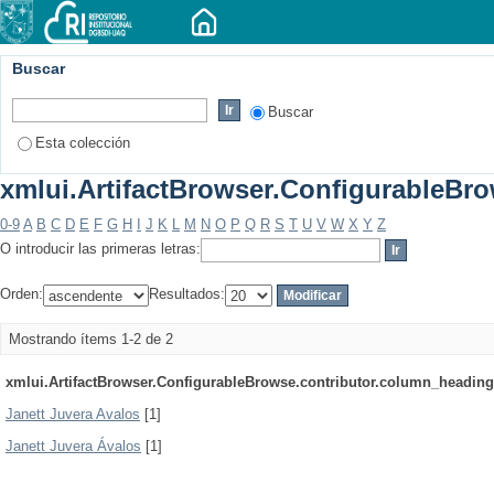
Buscar
Buscar
Esta colección
xmlui.ArtifactBrowser.ConfigurableBrow
0-9
A
B
C
D
E
F
G
H
I
J
K
L
M
N
O
P
Q
R
S
T
U
V
W
X
Y
Z
O introducir las primeras letras:
Orden:
Resultados:
Mostrando ítems 1-2 de 2
xmlui.ArtifactBrowser.ConfigurableBrowse.contributor.column_heading
Janett Juvera Avalos
[1]
Janett Juvera Ávalos
[1]