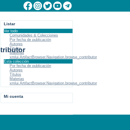
Listar
Ver todo
Comunidades & Colecciones
Por fecha de publicación
Autores
tributor
Títulos
Materias
xmlui.ArtifactBrowser.Navigation.browse_contributor
Esta colección
Por fecha de publicación
Autores
Títulos
Materias
xmlui.ArtifactBrowser.Navigation.browse_contributor
Mi cuenta