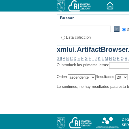
Buscar
B
Esta colección
xmlui.ArtifactBrowser
0-9
A
B
C
D
E
F
G
H
I
J
K
L
M
N
O
P
Q
R
O introducir las primeras letras:
Orden:
Resultados:
Lo sentimos, no hay resultados para esta 
DIR
SER