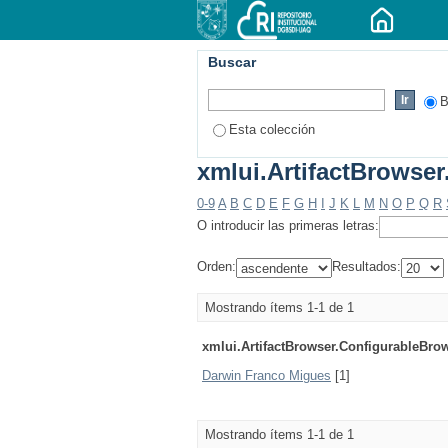
Buscar
B
Esta colección
xmlui.ArtifactBrowser
0-9
A
B
C
D
E
F
G
H
I
J
K
L
M
N
O
P
Q
R
O introducir las primeras letras:
Orden:
Resultados:
Mostrando ítems 1-1 de 1
xmlui.ArtifactBrowser.ConfigurableBro
Darwin Franco Migues
[1]
Mostrando ítems 1-1 de 1