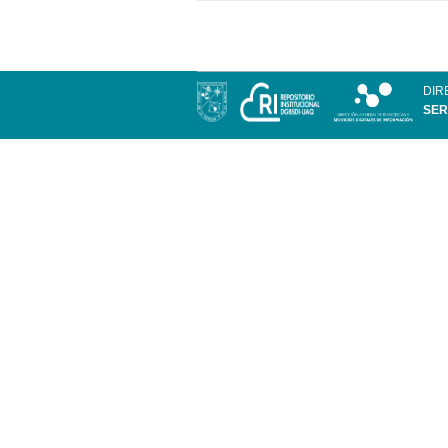
DIR
SER