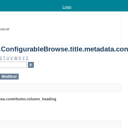
Login
uscar
.ConfigurableBrowse.title.metadata.con
S
T
U
V
W
X
Y
Z
wse.contributor.column_heading