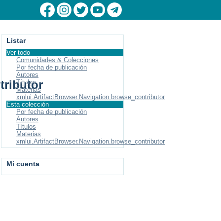
Listar
Ver todo
Comunidades & Colecciones
Por fecha de publicación
Autores
tributor
Títulos
Materias
xmlui.ArtifactBrowser.Navigation.browse_contributor
Esta colección
Por fecha de publicación
Autores
Títulos
Materias
xmlui.ArtifactBrowser.Navigation.browse_contributor
Mi cuenta