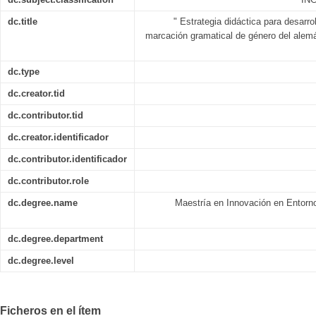
dc.title
" Estrategia didáctica para desarro
marcación gramatical de género del alemá
dc.type
dc.creator.tid
dc.contributor.tid
dc.creator.identificador
dc.contributor.identificador
dc.contributor.role
dc.degree.name
Maestría en Innovación en Entorn
dc.degree.department
dc.degree.level
Ficheros en el ítem