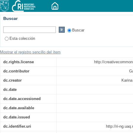
Buscar
Buscar
Esta colección
Mostrar el registro sencillo del ítem
dc.rights.license
http://creativecommon
dc.contributor
Ga
dc.creator
Karina
dc.date
dc.date.accessioned
dc.date.available
dc.date.issued
dc.identifier.uri
http://ri-ng.ua