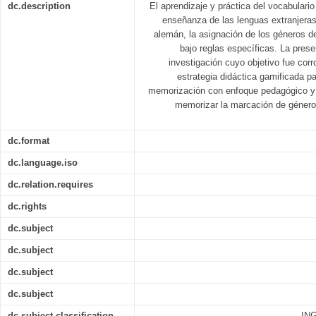
dc.description
El aprendizaje y práctica del vocabulari
enseñanza de las lenguas extranjeras
alemán, la asignación de los géneros de
bajo reglas específicas. La pres
investigación cuyo objetivo fue corr
estrategia didáctica gamificada pa
memorización con enfoque pedagógico y l
memorizar la marcación de género
dc.format
dc.language.iso
dc.relation.requires
dc.rights
dc.subject
dc.subject
dc.subject
dc.subject
dc.subject.classification
IN