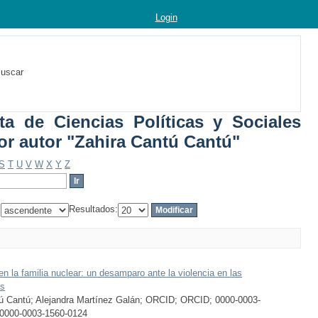
Login
uscar
sta de Ciencias Políticas y Sociales
por autor "Zahira Cantú Cantú"
S
T
U
V
W
X
Y
Z
:
Resultados:
en la familia nuclear: un desamparo ante la violencia en las
as
ú Cantú; Alejandra Martínez Galán; ORCID; ORCID; 0000-0003-
 0000-0003-1560-0124