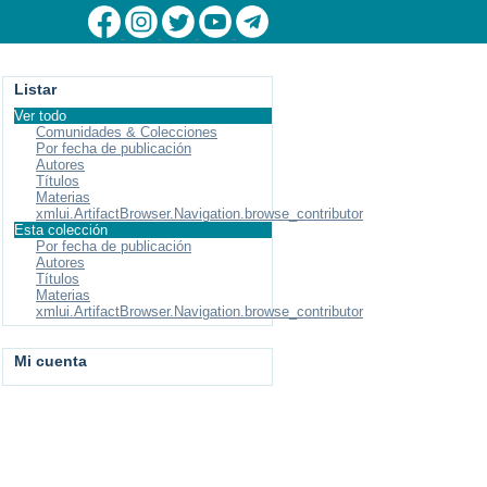
Listar
Ver todo
Comunidades & Colecciones
Por fecha de publicación
Autores
Títulos
Materias
xmlui.ArtifactBrowser.Navigation.browse_contributor
Esta colección
Por fecha de publicación
Autores
Títulos
Materias
xmlui.ArtifactBrowser.Navigation.browse_contributor
Mi cuenta