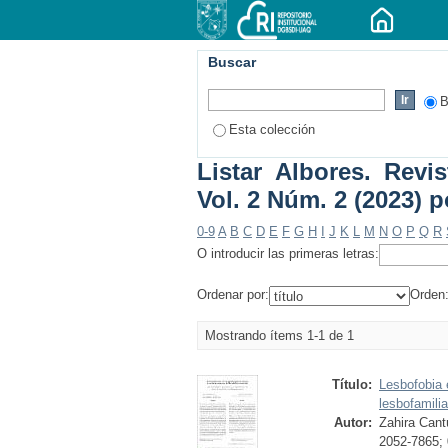
Buscar
B
Esta colección
Listar Albores. Revi
Vol. 2 Núm. 2 (2023) 
0-9
A
B
C
D
E
F
G
H
I
J
K
L
M
N
O
P
Q
R
O introducir las primeras letras:
Ordenar por:
Orden
Mostrando ítems 1-1 de 1
Título:
Lesbofobia 
lesbofamili
Autor:
Zahira Cant
2052-7865;