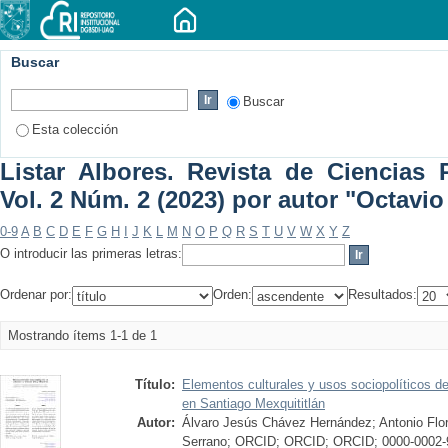
Buscar
Buscar
Esta colección
Listar Albores. Revista de Ciencias P
Vol. 2 Núm. 2 (2023) por autor "Octavi
0-9
A
B
C
D
E
F
G
H
I
J
K
L
M
N
O
P
Q
R
S
T
U
V
W
X
Y
Z
O introducir las primeras letras:
Ordenar por:
Orden:
Resultados:
Mostrando ítems 1-1 de 1
Título:
Elementos culturales y usos sociopolíticos de
en Santiago Mexquititlán
Autor:
Álvaro Jesús Chávez Hernández; Antonio Flo
Serrano; ORCID; ORCID; ORCID; 0000-0002-9