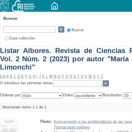
Buscar
Buscar
Esta colección
Listar Albores. Revista de Ciencias P
Vol. 2 Núm. 2 (2023) por autor "María
Limonchi"
0-9
A
B
C
D
E
F
G
H
I
J
K
L
M
N
O
P
Q
R
S
T
U
V
W
X
Y
Z
O introducir las primeras letras:
Ordenar por:
Orden:
Resultados:
Mostrando ítems 1-1 de 1
Título:
Acercamiento a las problemáticas de las juve
Totonacapan poblano