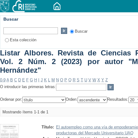
Buscar
Buscar
Esta colección
Listar Albores. Revista de Ciencias P
Vol. 2 Núm. 2 (2023) por autor "M
Hernández"
0-9
A
B
C
D
E
F
G
H
I
J
K
L
M
N
O
P
Q
R
S
T
U
V
W
X
Y
Z
O introducir las primeras letras:
Ordenar por:
Orden:
Resultados:
Mostrando ítems 1-1 de 1
Título:
El autoempleo como una vía de empoderamient
productoras del Mercado Universitario UAQ