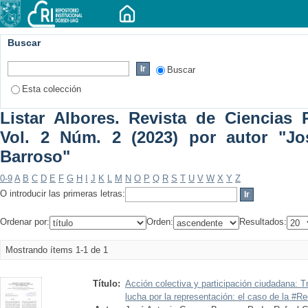
Buscar
Buscar
Esta colección
Listar Albores. Revista de Ciencias P
Vol. 2 Núm. 2 (2023) por autor "Jo
Barroso"
0-9
A
B
C
D
E
F
G
H
I
J
K
L
M
N
O
P
Q
R
S
T
U
V
W
X
Y
Z
O introducir las primeras letras:
Ordenar por:
Orden:
Resultados:
Mostrando ítems 1-1 de 1
Título:
Acción colectiva y participación ciudadana: T
lucha por la representación: el caso de la #R