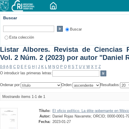
Buscar
Buscar
Esta colección
Listar Albores. Revista de Ciencias P
Vol. 2 Núm. 2 (2023) por autor "Daniel 
0-9
A
B
C
D
E
F
G
H
I
J
K
L
M
N
O
P
Q
R
S
T
U
V
W
X
Y
Z
O introducir las primeras letras:
Ordenar por:
Orden:
Resultados:
Mostrando ítems 1-1 de 1
Título:
El oficio político. La élite gobernante en Méx
Autor:
Daniel Rojas Navarrete; ORCID; 0000-0001-7
Fecha:
2023-01-27