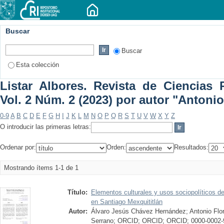
Buscar
Buscar
Esta colección
Listar Albores. Revista de Ciencias P
Vol. 2 Núm. 2 (2023) por autor "Antoni
0-9
A
B
C
D
E
F
G
H
I
J
K
L
M
N
O
P
Q
R
S
T
U
V
W
X
Y
Z
O introducir las primeras letras:
Ordenar por:
Orden:
Resultados:
Mostrando ítems 1-1 de 1
Título:
Elementos culturales y usos sociopolíticos de
en Santiago Mexquititlán
Autor:
Álvaro Jesús Chávez Hernández; Antonio Flo
Serrano; ORCID; ORCID; ORCID; 0000-0002-9