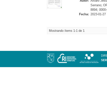
Autor:
Álvaro Jesú
Serrano; O
8894; 0000
Fecha:
2023-01-27
Mostrando ítems 1-1 de 1
DIR
SER