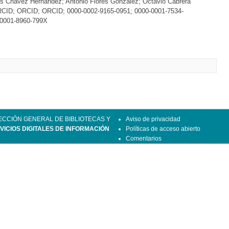
s Chávez Hernández; Antonio Flores González; Octavio Cabrera
RCID; ORCID; ORCID; 0000-0002-9165-0951; 0000-0001-7534-
-0001-8960-799X
ECCIÓN GENERAL DE BIBLIOTECAS Y
Aviso de privacidad
VICIOS DIGITALES DE INFORMACIÓN
Políticas de acceso abierto
Comentarios