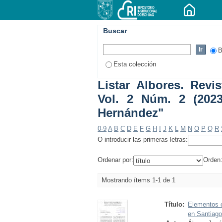
Buscar
B
Esta colección
Listar Albores. Revi
Vol. 2 Núm. 2 (202
Hernández"
0-9
A
B
C
D
E
F
G
H
I
J
K
L
M
N
O
P
Q
R
O introducir las primeras letras:
Ordenar por:
Orden
Mostrando ítems 1-1 de 1
Título:
Elementos cu
en Santiago 