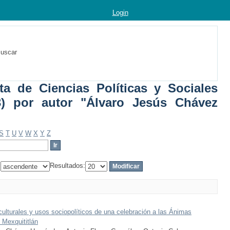
Login
uscar
sta de Ciencias Políticas y Sociales
3) por autor "Álvaro Jesús Chávez
S
T
U
V
W
X
Y
Z
:
Resultados:
lturales y usos sociopolíticos de una celebración a las Ánimas
Mexquititlán