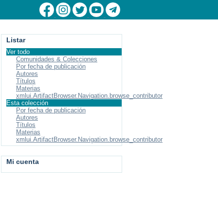
Listar
Ver todo
Comunidades & Colecciones
Por fecha de publicación
Autores
Títulos
Materias
xmlui.ArtifactBrowser.Navigation.browse_contributor
Esta colección
Por fecha de publicación
Autores
Títulos
Materias
xmlui.ArtifactBrowser.Navigation.browse_contributor
Mi cuenta