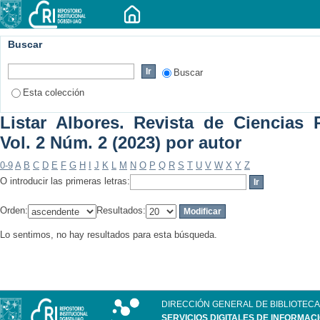
Buscar
Buscar
Esta colección
Listar Albores. Revista de Ciencias P
Vol. 2 Núm. 2 (2023) por autor
0-9
A
B
C
D
E
F
G
H
I
J
K
L
M
N
O
P
Q
R
S
T
U
V
W
X
Y
Z
O introducir las primeras letras:
Orden:
Resultados:
Lo sentimos, no hay resultados para esta búsqueda.
DIRECCIÓN GENERAL DE BIBLIOTECA
SERVICIOS DIGITALES DE INFORMAC