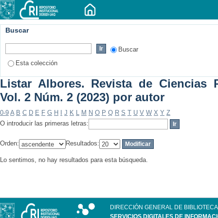
Buscar
Buscar
Esta colección
Listar Albores. Revista de Ciencias P
Vol. 2 Núm. 2 (2023) por autor
0-9
A
B
C
D
E
F
G
H
I
J
K
L
M
N
O
P
Q
R
S
T
U
V
W
X
Y
Z
O introducir las primeras letras:
Orden:
Resultados:
Lo sentimos, no hay resultados para esta búsqueda.
DIRECCIÓN GENERAL DE BIBLIOTECA
SERVICIOS DIGITALES DE INFORMAC