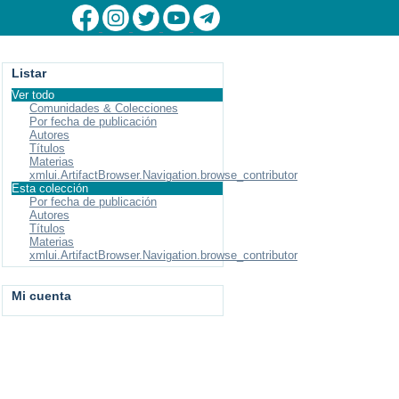
Listar
Ver todo
Comunidades & Colecciones
Por fecha de publicación
Autores
Títulos
Materias
xmlui.ArtifactBrowser.Navigation.browse_contributor
Esta colección
Por fecha de publicación
Autores
Títulos
Materias
xmlui.ArtifactBrowser.Navigation.browse_contributor
Mi cuenta