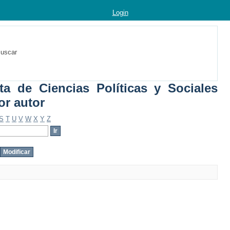
Login
uscar
sta de Ciencias Políticas y Sociales
or autor
S
T
U
V
W
X
Y
Z