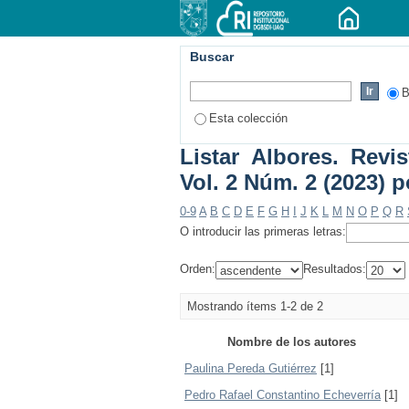
Buscar
B
Esta colección
Listar Albores. Revi
Vol. 2 Núm. 2 (2023) p
0-9
A
B
C
D
E
F
G
H
I
J
K
L
M
N
O
P
Q
R
O introducir las primeras letras:
Orden:
Resultados:
Mostrando ítems 1-2 de 2
Nombre de los autores
Paulina Pereda Gutiérrez
[1]
Pedro Rafael Constantino Echeverría
[1]