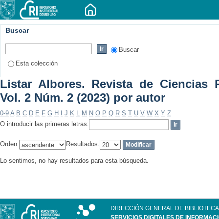
Buscar
Buscar
Esta colección
Listar Albores. Revista de Ciencias P
Vol. 2 Núm. 2 (2023) por autor
0-9
A
B
C
D
E
F
G
H
I
J
K
L
M
N
O
P
Q
R
S
T
U
V
W
X
Y
Z
O introducir las primeras letras:
Orden:
Resultados:
Lo sentimos, no hay resultados para esta búsqueda.
DIRECCIÓN GENERAL DE BIBLIOTECA
SERVICIOS DIGITALES DE INFORMAC