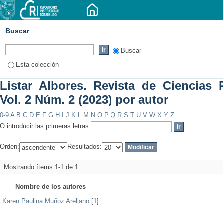
Buscar
Buscar
Esta colección
Listar Albores. Revista de Ciencias P
Vol. 2 Núm. 2 (2023) por autor
0-9
A
B
C
D
E
F
G
H
I
J
K
L
M
N
O
P
Q
R
S
T
U
V
W
X
Y
Z
O introducir las primeras letras:
Orden:
Resultados:
Mostrando ítems 1-1 de 1
Nombre de los autores
Karen Paulina Muñoz Arellano
[1]