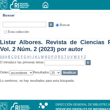
Buscar
Buscar
Esta colección
Listar Albores. Revista de Ciencias P
Vol. 2 Núm. 2 (2023) por autor
0-9
A
B
C
D
E
F
G
H
I
J
K
L
M
N
O
P
Q
R
S
T
U
V
W
X
Y
Z
O introducir las primeras letras:
Orden:
Resultados:
Lo sentimos, no hay resultados para esta búsqueda.
DIRECCIÓN GENERAL DE BIBLIOTECA
SERVICIOS DIGITALES DE INFORMAC