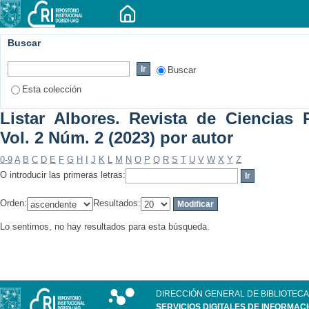
Buscar
Buscar
Esta colección
Listar Albores. Revista de Ciencias P
Vol. 2 Núm. 2 (2023) por autor
0-9
A
B
C
D
E
F
G
H
I
J
K
L
M
N
O
P
Q
R
S
T
U
V
W
X
Y
Z
O introducir las primeras letras:
Orden:
Resultados:
Lo sentimos, no hay resultados para esta búsqueda.
DIRECCIÓN GENERAL DE BIBLIOTECA
SERVICIOS DIGITALES DE INFORMAC