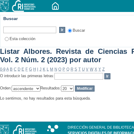
Buscar
Buscar
Esta colección
Listar Albores. Revista de Ciencias P
Vol. 2 Núm. 2 (2023) por autor
0-9
A
B
C
D
E
F
G
H
I
J
K
L
M
N
O
P
Q
R
S
T
U
V
W
X
Y
Z
O introducir las primeras letras:
Orden:
Resultados:
Lo sentimos, no hay resultados para esta búsqueda.
DIRECCIÓN GENERAL DE BIBLIOTECA
SERVICIOS DIGITALES DE INFORMAC