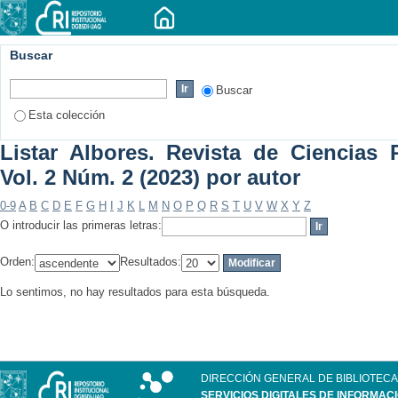
Buscar
Buscar
Esta colección
Listar Albores. Revista de Ciencias P
Vol. 2 Núm. 2 (2023) por autor
0-9
A
B
C
D
E
F
G
H
I
J
K
L
M
N
O
P
Q
R
S
T
U
V
W
X
Y
Z
O introducir las primeras letras:
Orden:
Resultados:
Lo sentimos, no hay resultados para esta búsqueda.
DIRECCIÓN GENERAL DE BIBLIOTECA
SERVICIOS DIGITALES DE INFORMAC