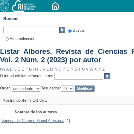
Buscar
Buscar
Esta colección
Listar Albores. Revista de Ciencias P
Vol. 2 Núm. 2 (2023) por autor
0-9
A
B
C
D
E
F
G
H
I
J
K
L
M
N
O
P
Q
R
S
T
U
V
W
X
Y
Z
O introducir las primeras letras:
Orden:
Resultados:
Mostrando ítems 1-1 de 1
Nombre de los autores
Vanesa del Carmen Muriel Amezcua
[1]