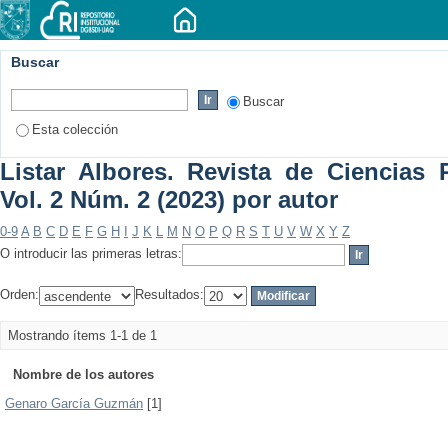
Buscar
Buscar
Esta colección
Listar Albores. Revista de Ciencias P
Vol. 2 Núm. 2 (2023) por autor
0-9
A
B
C
D
E
F
G
H
I
J
K
L
M
N
O
P
Q
R
S
T
U
V
W
X
Y
Z
O introducir las primeras letras:
Orden:
Resultados:
Mostrando ítems 1-1 de 1
Nombre de los autores
Genaro García Guzmán
[1]