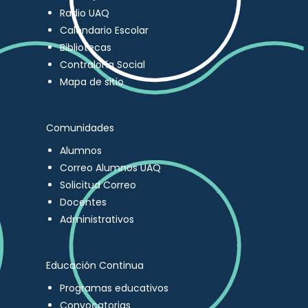
Radio UAQ
Calendario Escolar
Bibliotecas
Contraloría Social
Mapa de sitio
Comunidades
Alumnos
Correo Alumnos UAQ
Solicitud Correo
Docentes
Administrativos
Educación Continua
Programas educativos
Convocatorias