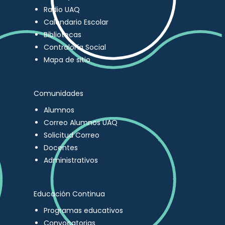
Radio UAQ
Calendario Escolar
Bibliotecas
Contraloría Social
Mapa de sitio
Comunidades
Alumnos
Correo Alumnos UAQ
Solicitud Correo
Docentes
Administrativos
Educación Continua
Programas educativos
Convocatorias