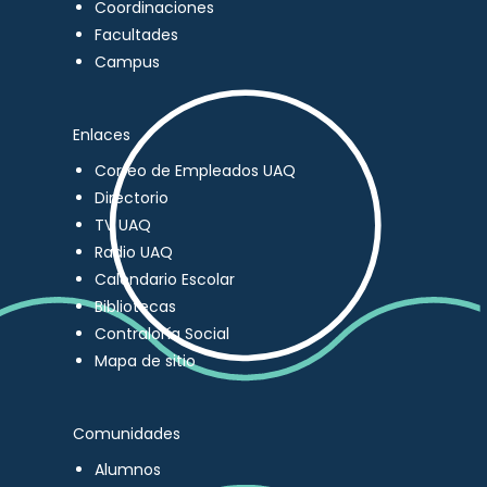
Coordinaciones
Facultades
Campus
Enlaces
Correo de Empleados UAQ
Directorio
TV UAQ
Radio UAQ
Calendario Escolar
Bibliotecas
Contraloría Social
Mapa de sitio
Comunidades
Alumnos