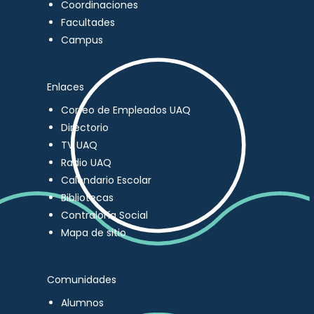
Coordinaciones
Facultades
Campus
Enlaces
Correo de Empleados UAQ
Directorio
TV UAQ
Radio UAQ
Calendario Escolar
Bibliotecas
Contraloría Social
Mapa de sitio
Comunidades
Alumnos