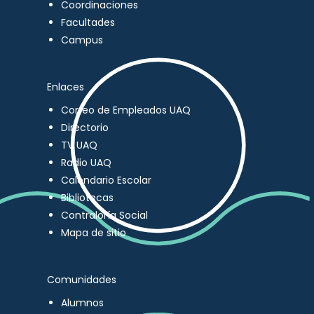
Coordinaciones
Facultades
Campus
Enlaces
Correo de Empleados UAQ
Directorio
TV UAQ
Radio UAQ
Calendario Escolar
Bibliotecas
Contraloría Social
Mapa de sitio
Comunidades
Alumnos