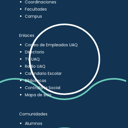
Coordinaciones
Facultades
Campus
Enlaces
Correo de Empleados UAQ
Directorio
TV UAQ
Radio UAQ
Calendario Escolar
Bibliotecas
Contraloría Social
Mapa de sitio
Comunidades
Alumnos