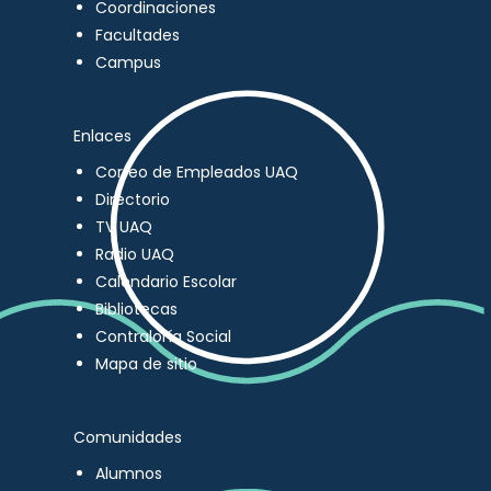
Coordinaciones
Facultades
Campus
Enlaces
Correo de Empleados UAQ
Directorio
TV UAQ
Radio UAQ
Calendario Escolar
Bibliotecas
Contraloría Social
Mapa de sitio
Comunidades
Alumnos