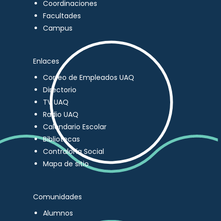
Coordinaciones
Facultades
Campus
Enlaces
Correo de Empleados UAQ
Directorio
TV UAQ
Radio UAQ
Calendario Escolar
Bibliotecas
Contraloría Social
Mapa de sitio
Comunidades
Alumnos