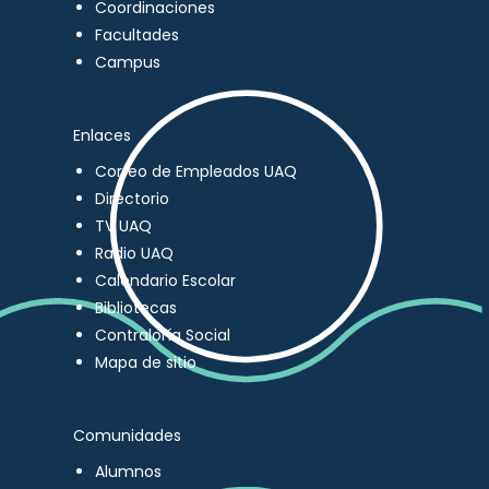
Coordinaciones
Facultades
Campus
Enlaces
Correo de Empleados UAQ
Directorio
TV UAQ
Radio UAQ
Calendario Escolar
Bibliotecas
Contraloría Social
Mapa de sitio
Comunidades
Alumnos