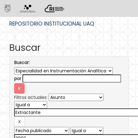
Skip
REPOSITORIO INSTITUCIONAL UAQ
navigation
Buscar
Buscar:
por
Filtros actuales: