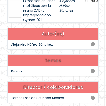
Extracción de iones
Alejandra
jul-2003
metálicos con la
Núñez
resina XAD-7
Sánchez
impregnada con
Cyanex 921
Autor(es)
Alejandra Núñez Sánchez
1
Temas
Resina
1
Director / colaboradores
Teresa Lmelda Saucedo Medina
1