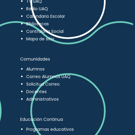
TV UAQ
Radio UAQ
Calendario Escolar
Bibliotecas
Contraloría Social
Mapa de sitio
Comunidades
Alumnos
Correo Alumnos UAQ
Solicitud Correo
Docentes
Administrativos
Educación Continua
Programas educativos