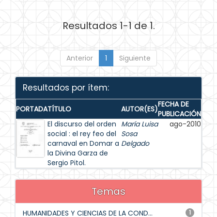
Resultados 1-1 de 1.
Anterior
1
Siguiente
Resultados por ítem:
FECHA DE
PORTADA
TÍTULO
AUTOR(ES)
PUBLICACIÓN
El discurso del orden
María Luisa
ago-2010
social : el rey feo del
Sosa
carnaval en Domar a
Delgado
la Divina Garza de
Sergio Pitol.
Temas
HUMANIDADES Y CIENCIAS DE LA COND...
1