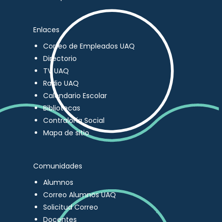
Enlaces
Correo de Empleados UAQ
Directorio
TV UAQ
Radio UAQ
Calendario Escolar
Bibliotecas
Contraloría Social
Mapa de sitio
Comunidades
Alumnos
Correo Alumnos UAQ
Solicitud Correo
Docentes