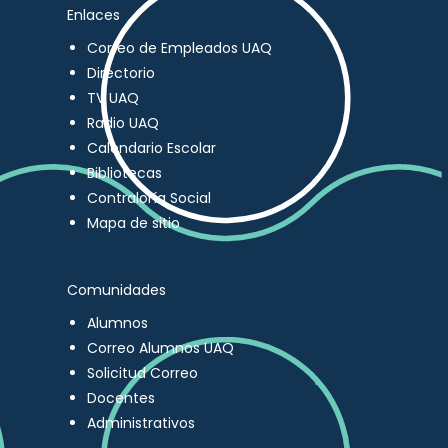
Enlaces
Correo de Empleados UAQ
Directorio
TV UAQ
Radio UAQ
Calendario Escolar
Bibliotecas
Contraloría Social
Mapa de sitio
Comunidades
Alumnos
Correo Alumnos UAQ
Solicitud Correo
Docentes
Administrativos