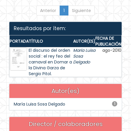
Anterior
1
Siguiente
Resultados por ítem:
FECHA DE
PORTADA
TÍTULO
AUTOR(ES)
PUBLICACIÓN
El discurso del orden
María Luisa
ago-2010
social : el rey feo del
Sosa
carnaval en Domar a
Delgado
la Divina Garza de
Sergio Pitol.
Autor(es)
María Luisa Sosa Delgado
1
Director / colaboradores