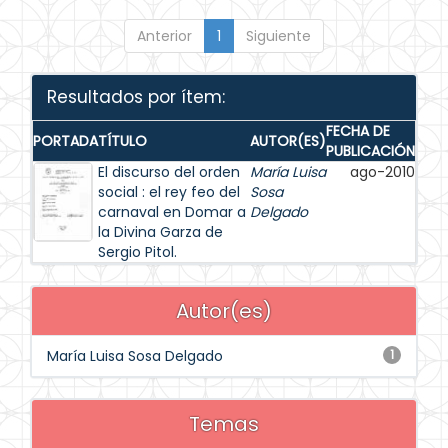
Anterior
1
Siguiente
Resultados por ítem:
FECHA DE
PORTADA
TÍTULO
AUTOR(ES)
PUBLICACIÓN
El discurso del orden
María Luisa
ago-2010
social : el rey feo del
Sosa
carnaval en Domar a
Delgado
la Divina Garza de
Sergio Pitol.
Autor(es)
María Luisa Sosa Delgado
1
Temas