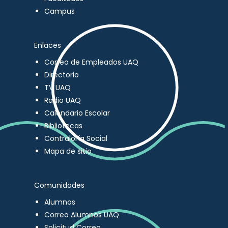
Campus
Enlaces
Correo de Empleados UAQ
Directorio
TV UAQ
Radio UAQ
Calendario Escolar
Bibliotecas
Contraloría Social
Mapa de sitio
Comunidades
Alumnos
Correo Alumnos UAQ
Solicitud Correo