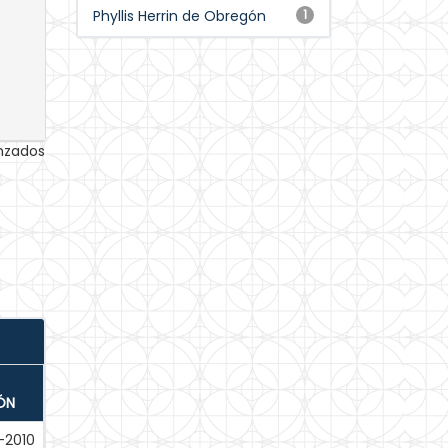
Phyllis Herrin de Obregón
1
anzados
ÓN
-2010