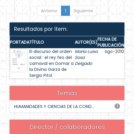
Anterior
1
Siguiente
Resultados por ítem:
FECHA DE
PORTADA
TÍTULO
AUTOR(ES)
PUBLICACIÓN
El discurso del orden
María Luisa
ago-2010
social : el rey feo del
Sosa
carnaval en Domar a
Delgado
la Divina Garza de
Sergio Pitol.
Temas
HUMANIDADES Y CIENCIAS DE LA COND...
1
Director / colaboradores