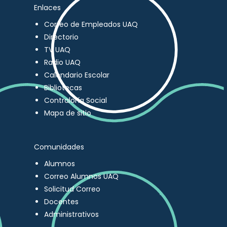
Enlaces
Correo de Empleados UAQ
Directorio
TV UAQ
Radio UAQ
Calendario Escolar
Bibliotecas
Contraloría Social
Mapa de sitio
Comunidades
Alumnos
Correo Alumnos UAQ
Solicitud Correo
Docentes
Administrativos